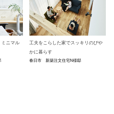
くミニマル
工夫をこらした家でスッキリのびや
かに暮らす
邸
春日市 新築注文住宅N様邸