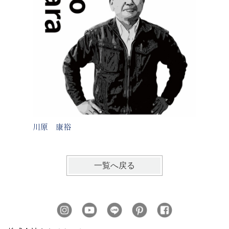
川原 康裕
梅木 
一覧へ戻る