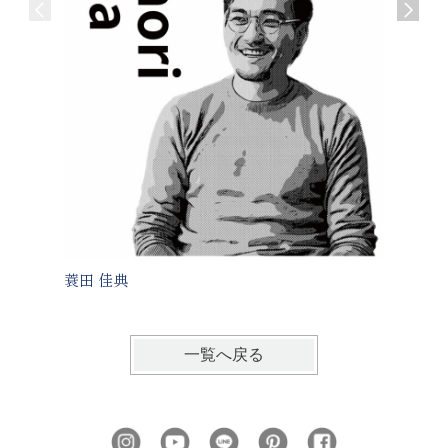
蓑田 佳典
中野 敏
一覧へ戻る