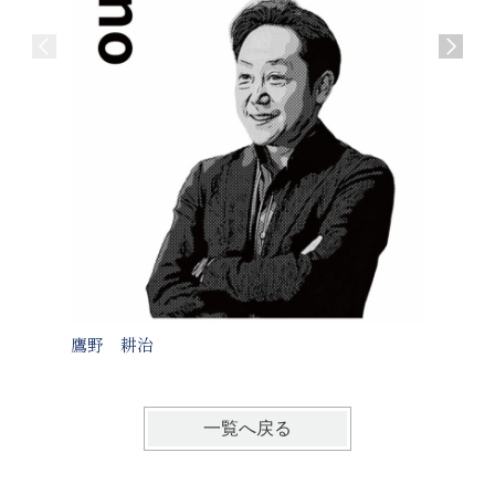
鷹野 耕治
蓑田 
一覧へ戻る