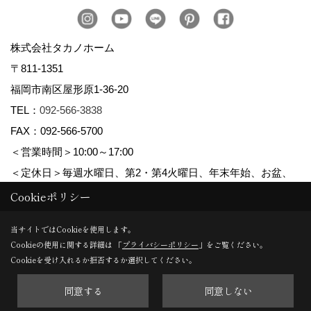
株式会社タカノホーム
〒811-1351
福岡市南区屋形原1-36-20
TEL：
092-566-3838
FAX：092-566-5700
＜営業時間＞10:00～17:00
＜定休日＞毎週水曜日、第2・第4火曜日、年末年始、お盆、
ゴールデンウィーク、夏季休暇
Cookieポリシー
当サイトではCookieを使用します。
Cookieの使用に関する詳細は 「
プライバシーポリシー
」をご覧ください。
Copyright (c) TAKANO CONSTRUCTION CO.,LTD. All Rights Reserved.
Cookieを受け入れるか拒否するか選択してください。
同意する
同意しない