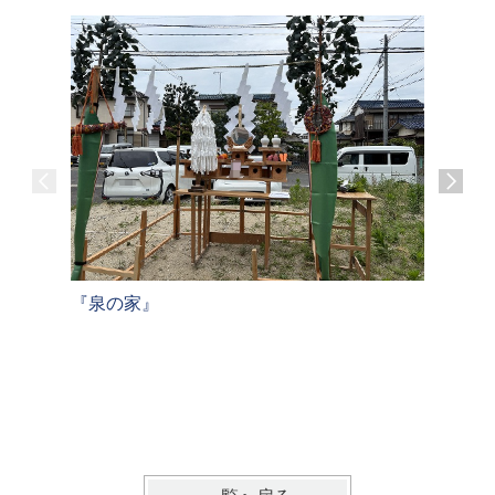
『鶴田の
『泉の家』