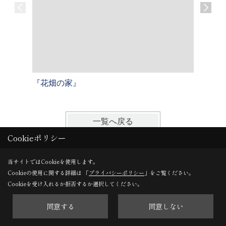
『花畑の家』
『三宅の
一覧へ戻る
Cookieポリシー
当サイトではCookieを使用します。
一覧
Cookieの使用に関する詳細は 「
プライバシーポリシー
」をご覧ください。
Cookieを受け入れるか拒否するか選択してください。
同意する
同意しない