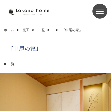
ホーム
完工
一覧
『中尾の家』
『中尾の家』
一覧｜