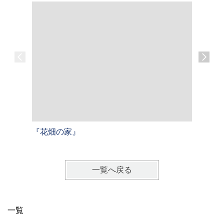
『花畑の家』
『三宅の
一覧へ戻る
一覧