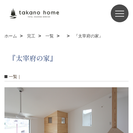
ホーム
完工
一覧
『太宰府の家』
『太宰府の家』
一覧｜