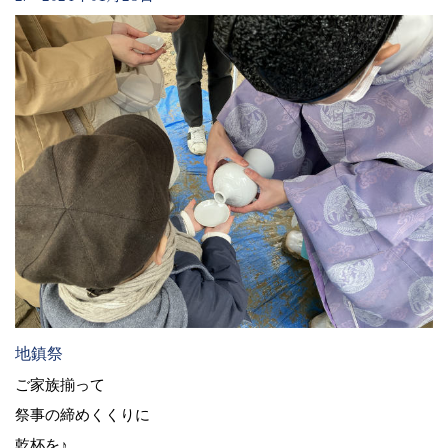
地鎮祭
ご家族揃って
祭事の締めくくりに
乾杯を♪