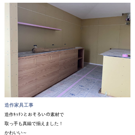
造作家具工事
造作ｷｯﾁﾝとおそろいの素材で
取っ手も真鍮で揃えました！
かわいい～