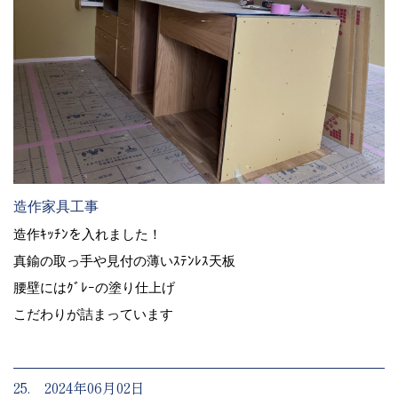
造作家具工事
造作ｷｯﾁﾝを入れました！
真鍮の取っ手や見付の薄いｽﾃﾝﾚｽ天板
腰壁にはｸﾞﾚｰの塗り仕上げ
こだわりが詰まっています
25. 2024年06月02日