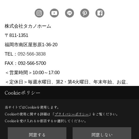
株式会社タカノホーム
〒811-1351
福岡市南区屋形原1-36-20
TEL：
092-566-3838
FAX：092-566-5700
＜営業時間＞10:00～17:00
＜定休日＞毎週水曜日、第2・第4火曜日、年末年始、お盆、
ゴールデンウィーク、夏季休暇
Cookieポリシー
当サイトではCookieを使用します。
Cookieの使用に関する詳細は 「
プライバシーポリシー
」をご覧ください。
Copyright (c) TAKANO CONSTRUCTION CO.,LTD. All Rights Reserved.
Cookieを受け入れるか拒否するか選択してください。
同意する
同意しない