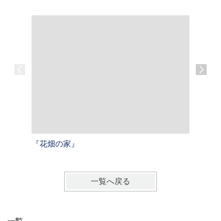
『花畑の家』
『三宅の
一覧へ戻る