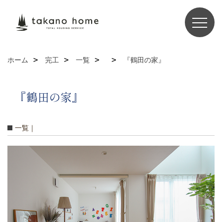
ホーム
完工
一覧
『鶴田の家』
『鶴田の家』
一覧｜