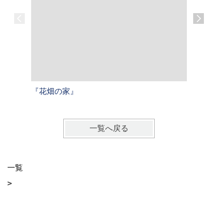
『花畑の家』
『三宅の
一覧へ戻る
一覧