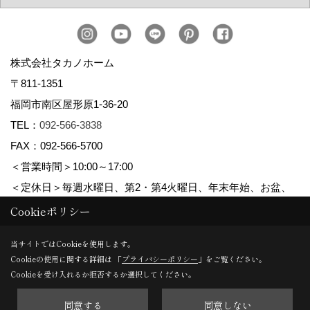
株式会社タカノホーム
〒811-1351
福岡市南区屋形原1-36-20
TEL：
092-566-3838
FAX：092-566-5700
＜営業時間＞10:00～17:00
＜定休日＞毎週水曜日、第2・第4火曜日、年末年始、お盆、
ゴールデンウィーク、夏季休暇
Cookieポリシー
当サイトではCookieを使用します。
Cookieの使用に関する詳細は 「
プライバシーポリシー
」をご覧ください。
Copyright (c) TAKANO CONSTRUCTION CO.,LTD. All Rights Reserved.
Cookieを受け入れるか拒否するか選択してください。
同意する
同意しない