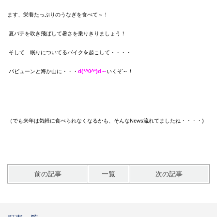
ます、栄養たっぷりのうなぎを食べて～！
夏バテを吹き飛ばして暑さを乗りきりましょう！
そして 眠りについてるバイクを起こして・・・・
バビューンと海か山に・・・
d(*^0^*)d～
いくぞ～！
（でも来年は気軽に食べられなくなるかも、
そんなNews流れてましたね・・・・)
前の記事
一覧
次の記事