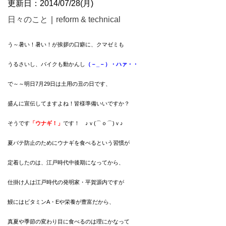
更新日：2014/07/28(月)
日々のこと
｜
reform & technical
う～暑い！暑い！が挨拶の口癖に、クマゼミも
うるさいし、バイクも動かんし
（－_－）・ハァ・・
で～～明日7月29日は土用の丑の日です、
盛んに宣伝してますよね！皆様準備いいですか？
そうです
「ウナギ！」
です！ ♪ｖ(⌒ｏ⌒)ｖ♪
夏バテ防止のためにウナギを食べるという習慣が
定着したのは、江戸時代中後期になってから、
仕掛け人は江戸時代の発明家・平賀源内ですが
鰻にはビタミンA・Eや栄養が豊富だから、
真夏や季節の変わり目に食べるのは理にかなって