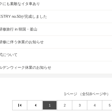
クにも素敵なイタ車あり
ESTRY no.50が完成しました
研修旅行 in 韓国・釜山
研修に伴う休業のお知らせ
式について
ルデンウィーク休業のお知らせ
1ページ （全518ページ中）
1
2
3
4
5