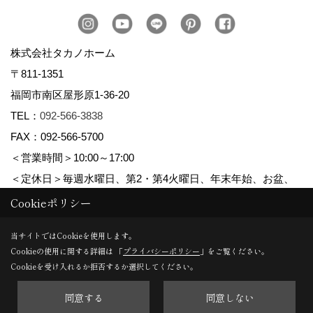
株式会社タカノホーム
〒811-1351
福岡市南区屋形原1-36-20
TEL：
092-566-3838
FAX：092-566-5700
＜営業時間＞10:00～17:00
＜定休日＞毎週水曜日、第2・第4火曜日、年末年始、お盆、
ゴールデンウィーク、夏季休暇
Cookieポリシー
当サイトではCookieを使用します。
Cookieの使用に関する詳細は 「
プライバシーポリシー
」をご覧ください。
Copyright (c) TAKANO CONSTRUCTION CO.,LTD. All Rights Reserved.
Cookieを受け入れるか拒否するか選択してください。
同意する
同意しない