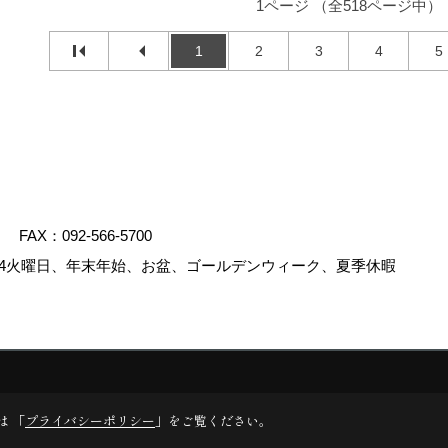
1ページ （全518ページ中）
1
2
3
4
5
FAX：092-566-5700
4火曜日、年末年始、お盆、ゴールデンウィーク、夏季休暇
.
は 「
プライバシーポリシー
」をご覧ください。