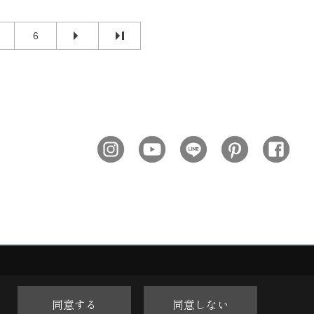
6
同意する
同意しない