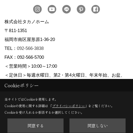
株式会社タカノホーム
〒811-1351
福岡市南区屋形原1-36-20
TEL：
092-566-3838
FAX：092-566-5700
＜営業時間＞10:00～17:00
＜定休日＞毎週水曜日、第2・第4火曜日、年末年始、お盆、
ゴールデンウィーク、夏季休暇
Cookieポリシー
当サイトではCookieを使用します。
Cookieの使用に関する詳細は 「
プライバシーポリシー
」をご覧ください。
Copyright (c) TAKANO CONSTRUCTION CO.,LTD. All Rights Reserved.
Cookieを受け入れるか拒否するか選択してください。
同意する
同意しない