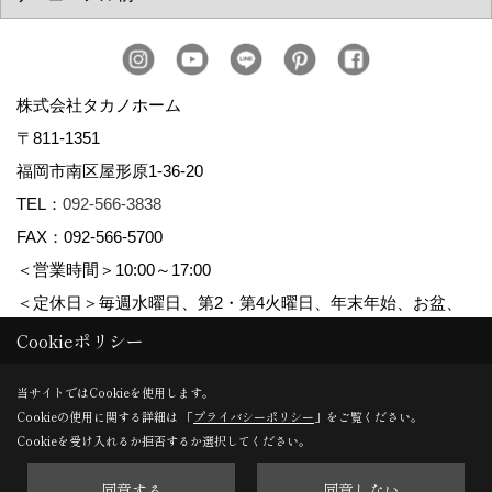
株式会社タカノホーム
〒811-1351
福岡市南区屋形原1-36-20
TEL：
092-566-3838
FAX：092-566-5700
＜営業時間＞10:00～17:00
＜定休日＞毎週水曜日、第2・第4火曜日、年末年始、お盆、
ゴールデンウィーク、夏季休暇
Cookieポリシー
当サイトではCookieを使用します。
Cookieの使用に関する詳細は 「
プライバシーポリシー
」をご覧ください。
Copyright (c) TAKANO CONSTRUCTION CO.,LTD. All Rights Reserved.
Cookieを受け入れるか拒否するか選択してください。
同意する
同意しない