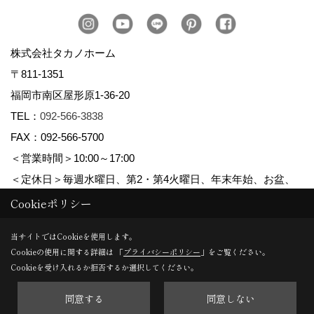
株式会社タカノホーム
〒811-1351
福岡市南区屋形原1-36-20
TEL：
092-566-3838
FAX：092-566-5700
＜営業時間＞10:00～17:00
＜定休日＞毎週水曜日、第2・第4火曜日、年末年始、お盆、
ゴールデンウィーク、夏季休暇
Cookieポリシー
当サイトではCookieを使用します。
Cookieの使用に関する詳細は 「
プライバシーポリシー
」をご覧ください。
Copyright (c) TAKANO CONSTRUCTION CO.,LTD. All Rights Reserved.
Cookieを受け入れるか拒否するか選択してください。
同意する
同意しない