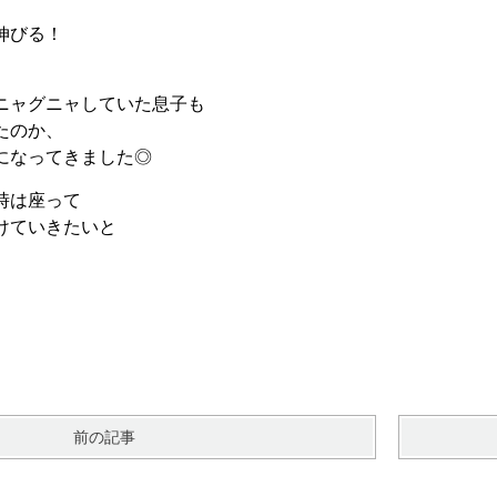
伸びる！
ニャグニャしていた息子も
たのか、
になってきました◎
時は座って
けていきたいと
前の記事