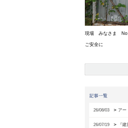
現場 みなさま N
ご
記事一覧
26/08/03
アー
26/07/19
『建