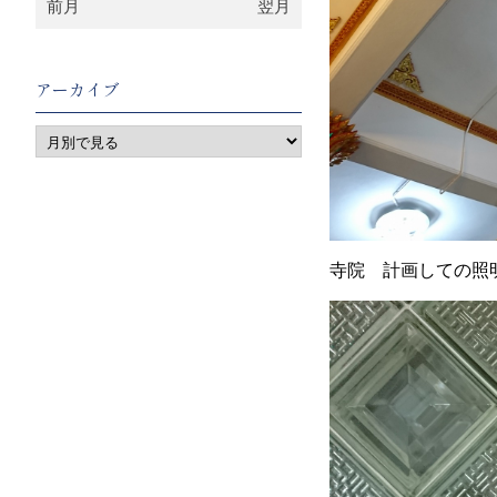
前月
翌月
アーカイブ
寺院 計画しての照