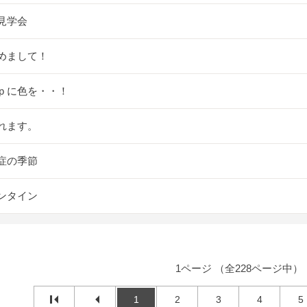
見学会
めまして！
ｐに色を・・！
れます。
症の季節
ンタイン
1ページ （全228ページ中）
1
2
3
4
5