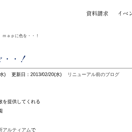
資料請求
イベ
ｍａｐに色を・・！
を・・！
水)
更新日：2013/02/20(水)
リニューアル前のブログ
敵を提供してくれる
園
所アルティアム
で