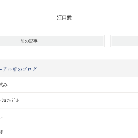
口愛
前の記事
ーアル前のブログ
試み
ｰｼｮﾝﾓﾃﾞﾙ
し
修