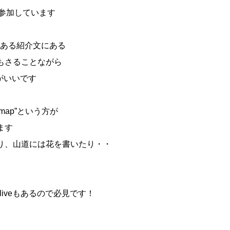
に参加しています
にある紹介文にある
もさることながら
響きがいいです
emap”という方が
ます
り、山道には花を書いたり・・
liveもあるので必見です！