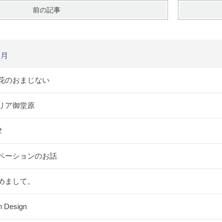
前の記事
6月
花のおまじない
リア御堂原
2
ベーションのお話
めまして。
h Design