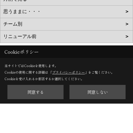
Cookieポリシー
当サイトではCookieを使用します。
株式会社タカノホーム
Cookieの使用に関する詳細は 「
プライバシーポリシー
」をご覧ください。
〒811-1351
Cookieを受け入れるか拒否するか選択してください。
福岡市南区屋形原1-36-20
同意する
同意しない
TEL：
092-566-3838
FAX：092-566-5700
＜営業時間＞10:00～17:00
＜定休日＞毎週水曜日、第2・第4火曜日、年末年始、お盆、
ゴールデンウィーク、夏季休暇