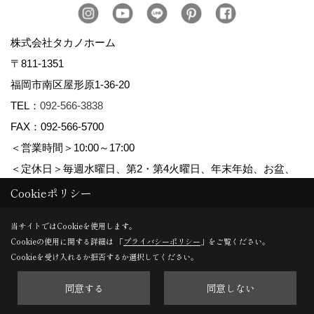
株式会社タカノホーム
〒811-1351
福岡市南区屋形原1-36-20
TEL：
092-566-3838
FAX：092-566-5700
＜営業時間＞10:00～17:00
＜定休日＞毎週水曜日、第2・第4火曜日、年末年始、お盆、
ゴールデンウィーク、夏季休暇
Cookieポリシー
当サイトではCookieを使用します。
Cookieの使用に関する詳細は 「
プライバシーポリシー
」をご覧ください。
Copyright (c) TAKANO CONSTRUCTION CO.,LTD. All Rights Reserved.
Cookieを受け入れるか拒否するか選択してください。
同意する
同意しない