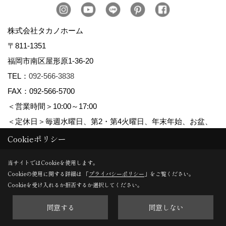
株式会社タカノホーム
〒811-1351
福岡市南区屋形原1-36-20
TEL：
092-566-3838
FAX：092-566-5700
＜営業時間＞10:00～17:00
＜定休日＞毎週水曜日、第2・第4火曜日、年末年始、お盆、
ゴールデンウィーク、夏季休暇
Cookieポリシー
当サイトではCookieを使用します。
Cookieの使用に関する詳細は 「
プライバシーポリシー
」をご覧ください。
Copyright (c) TAKANO CONSTRUCTION CO.,LTD. All Rights Reserved.
Cookieを受け入れるか拒否するか選択してください。
同意する
同意しない