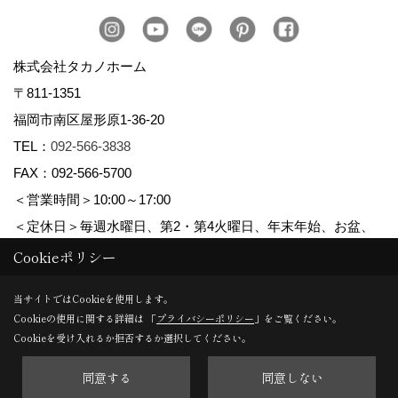
株式会社タカノホーム
〒811-1351
福岡市南区屋形原1-36-20
TEL：
092-566-3838
FAX：092-566-5700
＜営業時間＞10:00～17:00
＜定休日＞毎週水曜日、第2・第4火曜日、年末年始、お盆、
ゴールデンウィーク、夏季休暇
Cookieポリシー
当サイトではCookieを使用します。
Cookieの使用に関する詳細は 「
プライバシーポリシー
」をご覧ください。
Copyright (c) TAKANO CONSTRUCTION CO.,LTD. All Rights Reserved.
Cookieを受け入れるか拒否するか選択してください。
同意する
同意しない