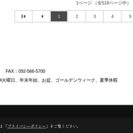
1ページ （全518ページ中）
1
2
3
4
5
FAX：092-566-5700
4火曜日、年末年始、お盆、ゴールデンウィーク、夏季休暇
.
は 「
プライバシーポリシー
」をご覧ください。