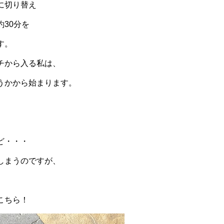
に切り替え
30分を
す。
チから入る私は、
うかから始まります。
、
ど・・・
しまうのですが、
こちら！