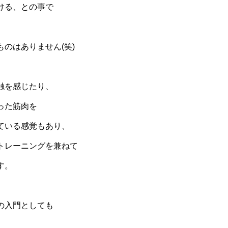
ける、との事で
、
のはありません(笑)
触を感じたり、
った筋肉を
ている感覚もあり、
トレーニングを兼ねて
す。
、
の入門としても