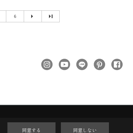
6
同意する
同意しない