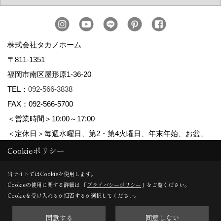
株式会社タカノホーム
〒811-1351
福岡市南区屋形原1-36-20
TEL：
092-566-3838
FAX：092-566-5700
＜営業時間＞10:00～17:00
＜定休日＞毎週水曜日、第2・第4火曜日、年末年始、お盆、
ゴールデンウィーク、夏季休暇
Cookieポリシー
当サイトではCookieを使用します。
Cookieの使用に関する詳細は 「
プライバシーポリシー
」をご覧ください。
Copyright (c) TAKANO CONSTRUCTION CO.,LTD. All Rights Reserved.
Cookieを受け入れるか拒否するか選択してください。
同意する
同意しない