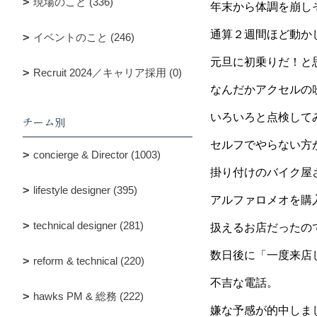
現場のこと (336)
年末から体調を崩し
通算２週間ほど動か
イベントのこと (246)
元旦に初乗りだ！と
Recruit 2024／キャリア採用 (0)
なんだかアクセルの
いろいろと点検して
チーム別
セルフでやらない方
concierge & Director (1003)
掛り付けのバイク屋
lifestyle designer (395)
アルファロメオを購
technical designer (281)
扱えるお店だったので
数日後に「一度来店
reform & technical (220)
不吉な電話。
hawks PM & 総務 (222)
嫌な予感が的中しま