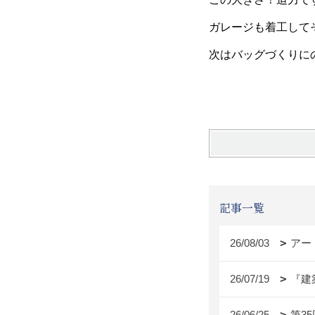
ガレージも着工して
次はバッグづくりに
井本
記事一覧
26/08/03
アー
26/07/19
『建
26/06/25
第3