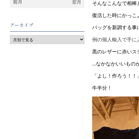
前月
翌月
そんなこんなで相棒
復活した時にかっこ
アーカイブ
バッグを新調する事
例の個人輸入で手に
黒のレザーに赤いス
...なかなかいいも
「よし！作ろう！！
牛半分！