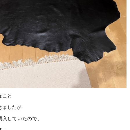
ょこと
きました
が
購入
していたので、
す！