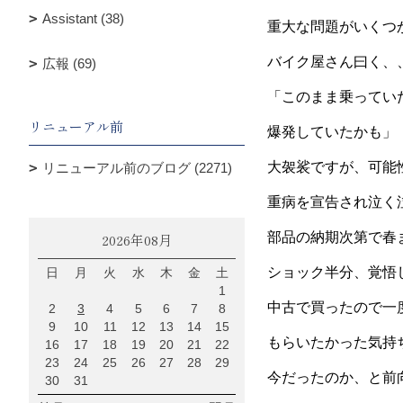
Assistant (38)
重大な問題がいくつ
バイク屋さん曰く、
広報 (69)
「このまま乗ってい
リニューアル前
爆発していたかも」
大袈裟ですが、可能
リニューアル前のブログ (2271)
重病を宣告され泣く
部品の納期次第で春
2026年08月
ショック半分、覚悟
日
月
火
水
木
金
土
1
中古で買ったので一
2
3
4
5
6
7
8
9
10
11
12
13
14
15
もらいたかった気持
16
17
18
19
20
21
22
23
24
25
26
27
28
29
今だったのか、と前
30
31