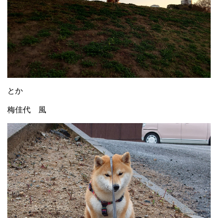
とか
梅佳代 風