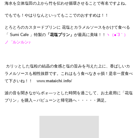
海水を立体塩田の上から竹を伝わせ循環させることで有名ですよね。
でもでも！やはりなんといってもここでのおすすめは！！
とろとろのカスタードプリンに 花塩とカラメルソースをかけて食べる
「 Sumi Cafe 」特製の
「花塩プリン」
が最高に美味！！
ヽ（●´3｀）
ノ゛ルンルン♪
カリッとした塩粒の結晶の食感と塩の旨みを与えた上に、香ばしいカ
ラメルソースも相性抜群です。これはもう食べなきゃ損！是非一度食べ
て下さいね！！
www.
mataichi
.
info
/
波の音を聞きながらボォ―ッとした時間を過ごして、お土産用に「花塩
プリン」を購入～バビューンと帰宅路へ・・・・・満足。
Tsukamoto