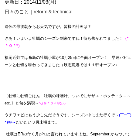
更新日：2014/11/03(月)
日々のこと
｜
reform & technical
連休の最後朝からお天気ですが。皆様の計画は？
さあ！いよいよ
牡蠣
のシーズン到来ですね！待ち焦がれてました！
（*
＾０＾*）
福岡近郊では糸島の牡蠣小屋が10月25日に全面オープン！ 早速バビュ
ーンと牡蠣を味わってきました
（岐志漁港では１１軒オープン）
〔牡蠣に牡蠣ごはん、牡蠣の味噌汁、ついでにサザエ・ホタテ・タコ～
etc.〕と
旬を満喫～
＼(＠＾０＾＠)/♪♪
ウチワエビはもう少し先だそうです。シーズン中にまた行くぞ～
(￣ー￣)
～
だいたい３月末頃まで。
ﾆﾔﾘｯ
牡蠣はERの付く月が旬と言われていますよね。September からついて