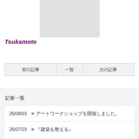
前の記事
一覧
次の記事
記事一覧
26/08/03
アートワークショップを開催しました。
26/07/19
『建築を整える』
26/06/25
第35回チャリティ津江杉森まつり開催決定｜
11月1日（日）に開催します
26/06/21
鳥飼八幡宮
26/06/20
バイクにも素敵なイタ車あり