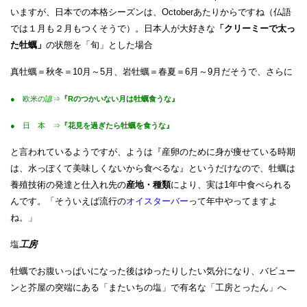
いますが、日本での本格シーズンは、Octoberあたりからですね（仏語
では１月も２月もつくそうで）。
日本人が大好きな
「クリーミーで太っ
た牡蠣」
の状態を「
旬
」
とした場合
真牡蠣＝秋冬＝10月～5月、
岩牡蠣＝春夏＝6月～9月だそうで、さらに
● 欧米の諺⇒
『Rのつかいない月は牡蠣食うな』
● 日 本 ⇒
『花見を過ぎたら牡蠣を食うな』
と言われているようですが、ようは『産卵のために身が痩せている時期
は、水っぽくて美味しくないから食べるな』というだけなので、牡蠣は
養殖技術の発達と仕入れ先の
産地・種類
により、実は1年中食べられる
んです。「そういえば流行の
オイスターバー
って年中やってますよ
ね。」
塩
工房
牡蠣でお腹いっぱいになった後はゆったりしたい気分になり、バビュー
ンと芥屋の突端にある「またいちの塩」で有名な「工房とったん」へ