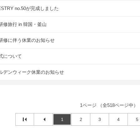
ESTRY no.50が完成しました
研修旅行 in 韓国・釜山
研修に伴う休業のお知らせ
式について
ルデンウィーク休業のお知らせ
1ページ （全518ページ中）
1
2
3
4
5