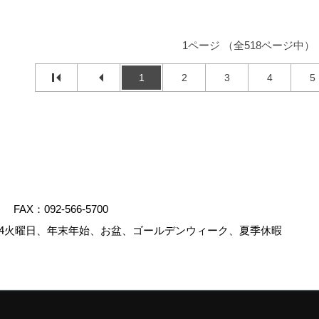
1ページ （全518ページ中）
1
2
3
4
5
FAX：092-566-5700
4火曜日、年末年始、お盆、ゴールデンウィーク、夏季休暇
.