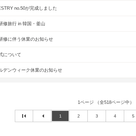
ESTRY no.50が完成しました
研修旅行 in 韓国・釜山
研修に伴う休業のお知らせ
式について
ルデンウィーク休業のお知らせ
1ページ （全518ページ中）
1
2
3
4
5