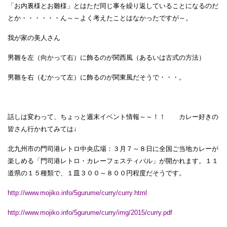
「お内裏様とお雛様」とはただ同じ事を繰り返していることになるのだ
とか・・・・・・ん～～よく考えたことはなかったですが～。
我が家の美人さん
男雛を左（向かって右）に飾るのが関西風（あるいは古式の方法）
男雛を右（むかって左）に飾るのが関東風だそうで・・・。
話しは変わって、ちょっと週末イベント情報～～！！ カレー好きの
皆さん行かれてみては↓
北九州市の門司港レトロ中央広場：３月７～８日に全国ご当地カレーが
楽しめる「門司港レトロ・カレーフェスティバル」が開かれます。１１
道県の１５種類で、１皿３００～８００円程度だそうです。
http://www.mojiko.info/5gurume/curry/curry.html
http://www.mojiko.info/5gurume/curry/img/2015/curry.pdf