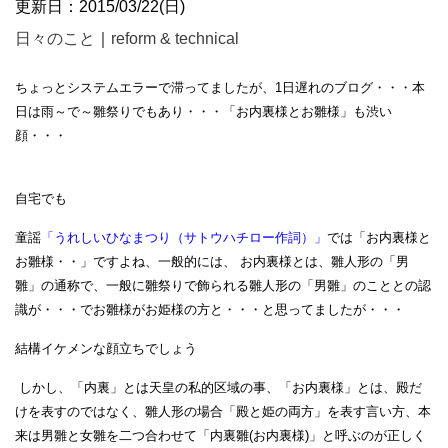
更新日：2015/03/22(日)
日々のこと
｜
reform & technical
ちょっとシステムエラーで滞ってましたが、1日遅れのブログ・・・本
日は雨～で～雛祭りでもあり・・・「お内裏様とお雛様」も渋い
顔・・・
自宅でも
童謡
「うれしいひなまつり（サトウハチロー作詞）」
では「お内裏様と
お雛様・・」ですよね、一般的には、 お内裏様とは、雛人形の「男
雛」の通称で、一般に雛祭りで飾られる雛人形の「男雛」のこととの認
識が・・・でお雛様がお姫様の方と・・・と思ってましたが・・・
結構イケメンな顔立ちでしょう
しかし、「内裏」とは天皇の私的区域の事、「お内裏様」とは、殿だ
けを表すのではなく、雛人形の場合「殿と姫の両方」を表す言い方、本
来は
男雛
と
女雛
を二つ合わせて「内裏雛(お内裏様)」と呼ぶのが正しく