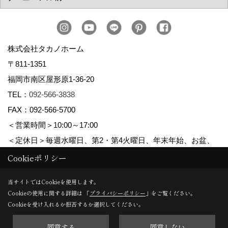
株式会社タカノホーム
〒811-1351
福岡市南区屋形原1-36-20
TEL：
092-566-3838
FAX：092-566-5700
＜営業時間＞10:00～17:00
＜定休日＞毎週水曜日、第2・第4火曜日、年末年始、お盆、
ゴールデンウィーク、夏季休暇
Cookieポリシー
当サイトではCookieを使用します。
Cookieの使用に関する詳細は 「
プライバシーポリシー
」をご覧ください。
Copyright (c) TAKANO CONSTRUCTION CO.,LTD. All Rights Reserved.
Cookieを受け入れるか拒否するか選択してください。
同意する
同意しない