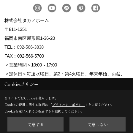
株式会社タカノホーム
〒811-1351
福岡市南区屋形原1-36-20
TEL：
092-566-3838
FAX：092-566-5700
＜営業時間＞10:00～17:00
＜定休日＞毎週水曜日、第2・第4火曜日、年末年始、お盆、
ゴールデンウィーク、夏季休暇
Cookieポリシー
当サイトではCookieを使用します。
Cookieの使用に関する詳細は 「
プライバシーポリシー
」をご覧ください。
Copyright (c) TAKANO CONSTRUCTION CO.,LTD. All Rights Reserved.
Cookieを受け入れるか拒否するか選択してください。
同意する
同意しない