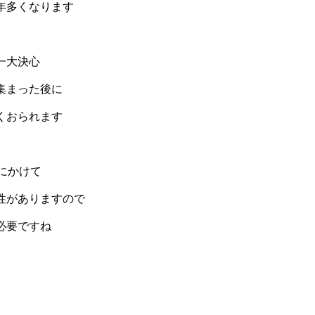
年多くなります
一大決心
集まった後に
くおられます
にかけて
性がありますので
必要ですね