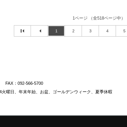
1ページ （全518ページ中）
1
2
3
4
5
FAX：092-566-5700
4火曜日、年末年始、お盆、ゴールデンウィーク、夏季休暇
.