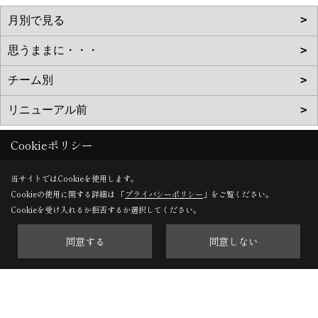
Cookieポリシー
当サイトではCookieを使用します。
株式会社タカノホーム
Cookieの使用に関する詳細は 「
プライバシーポリシー
」をご覧ください。
〒811-1351
Cookieを受け入れるか拒否するか選択してください。
福岡市南区屋形原1-36-20
同意する
同意しない
TEL：
092-566-3838
FAX：092-566-5700
＜営業時間＞10:00～17:00
＜定休日＞毎週水曜日、第2・第4火曜日、年末年始、お盆、