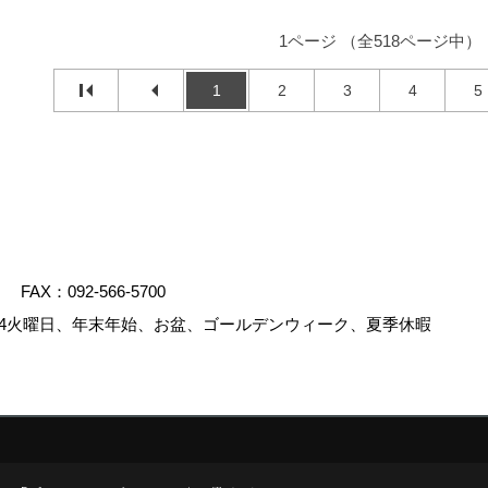
1ページ （全518ページ中）
1
2
3
4
5
FAX：092-566-5700
4火曜日、年末年始、お盆、ゴールデンウィーク、夏季休暇
.