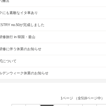
八幡宮
クにも素敵なイタ車あり
ESTRY no.50が完成しました
研修旅行 in 韓国・釜山
研修に伴う休業のお知らせ
式について
ルデンウィーク休業のお知らせ
1ページ （全518ページ中）