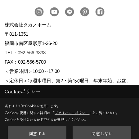
株式会社タカノホーム
〒811-1351
福岡市南区屋形原1-36-20
TEL：
092-566-3838
FAX：092-566-5700
＜営業時間＞10:00～17:00
＜定休日＞毎週水曜日、第2・第4火曜日、年末年始、お盆、
ゴールデンウィーク、夏季休暇
Cookieポリシー
当サイトではCookieを使用します。
Cookieの使用に関する詳細は 「
プライバシーポリシー
」をご覧ください。
Copyright (c) TAKANO CONSTRUCTION CO.,LTD. All Rights Reserved.
Cookieを受け入れるか拒否するか選択してください。
同意する
同意しない