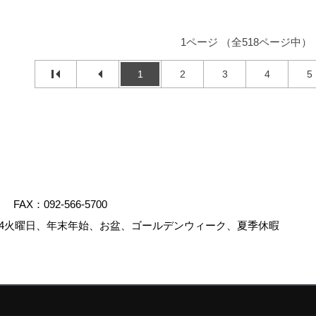
1ページ （全518ページ中）
1
2
3
4
5
FAX：092-566-5700
4火曜日、年末年始、お盆、ゴールデンウィーク、夏季休暇
.