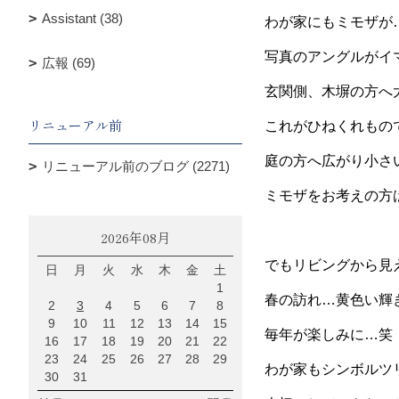
Assistant (38)
わが家にもミモザが
写真のアングルがイ
広報 (69)
玄関側、木塀の方へ
リニューアル前
これがひねくれもの
庭の方へ広がり小さ
リニューアル前のブログ (2271)
ミモザをお考えの方
2026年08月
でもリビングから見
日
月
火
水
木
金
土
1
春の訪れ…黄色い輝
2
3
4
5
6
7
8
9
10
11
12
13
14
15
毎年が楽しみに…笑
16
17
18
19
20
21
22
23
24
25
26
27
28
29
わが家もシンボルツ
30
31