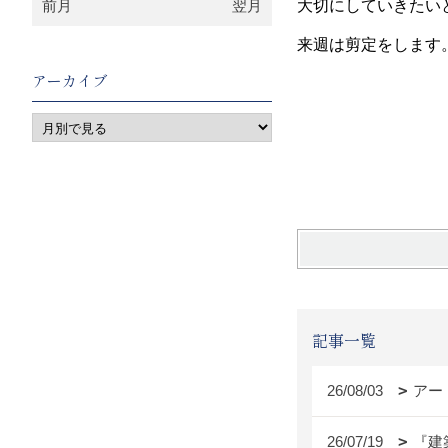
前月
翌月
大切にしていきたい
来週は剪定をします
アーカイブ
梅木
記事一覧
26/08/03
アー
26/07/19
『建