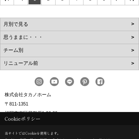
株式会社タカノホーム
〒811-1351
福岡市南区屋形原1-36-20
Cookieポリシー
TEL：
092-566-3838
FAX：092-566-5700
当サイトではCookieを使用します。