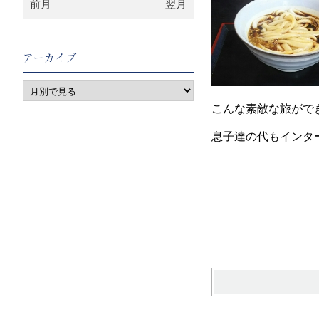
前月
翌月
アーカイブ
こんな素敵な旅がで
息子達の代もインタ