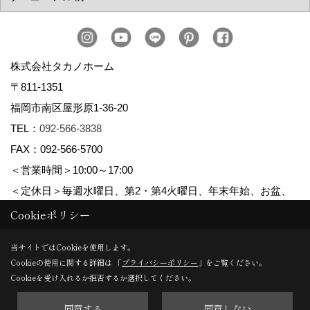
株式会社タカノホーム
〒811-1351
福岡市南区屋形原1-36-20
TEL：
092-566-3838
FAX：092-566-5700
＜営業時間＞10:00～17:00
＜定休日＞毎週水曜日、第2・第4火曜日、年末年始、お盆、
ゴールデンウィーク、夏季休暇
Cookieポリシー
当サイトではCookieを使用します。
Cookieの使用に関する詳細は 「
プライバシーポリシー
」をご覧ください。
Copyright (c) TAKANO CONSTRUCTION CO.,LTD. All Rights Reserved.
Cookieを受け入れるか拒否するか選択してください。
同意する
同意しない