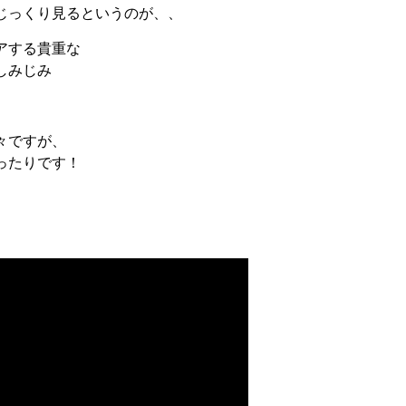
じっくり見るというのが、、
アする貴重な
しみじみ
々ですが、
ったりです！