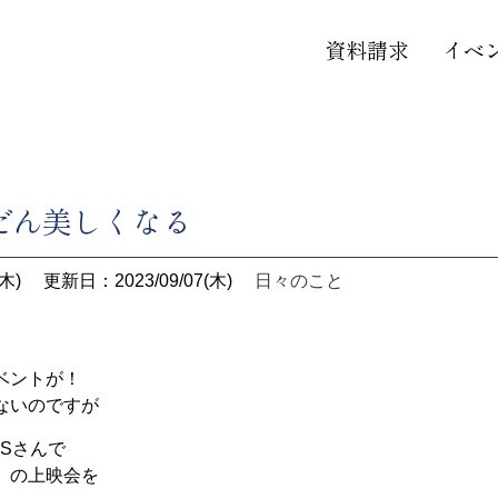
資料請求
イベ
だん美しくなる
木)
更新日：2023/09/07(木)
日々のこと
ベントが！
ないのですが
RSさんで
」の上映会を